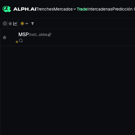
Trenches
Mercados
Trade
Intercadenas
Predicción 
MSP
0xd1...abbe