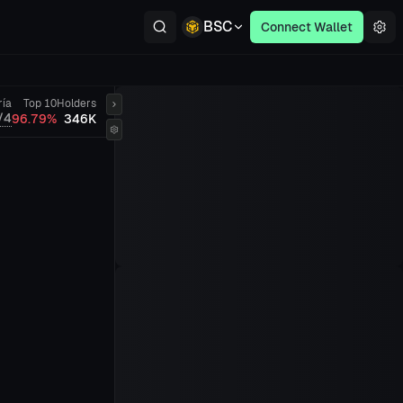
BSC
Connect Wallet
ría
Top 10
Holders
/4
96.79%
346K