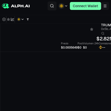
Connect Wallet
TRUM
0x5b...
$
2.82
Precio
Pool
Volumen 24h
Comisione
--
$0.0005649
$0
$0