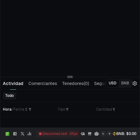
Actividad
Comerciantes
Tenedores(0)
Seguimiento(0)
Pedi
USD
BNB
Todo
Hora
/
Fecha
Tipo
Cantidad
C
Disconnected
0
fps
BNB
: $
0.00