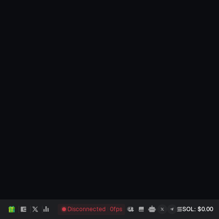
Disconnected
0
fps
SOL
: $
0.00