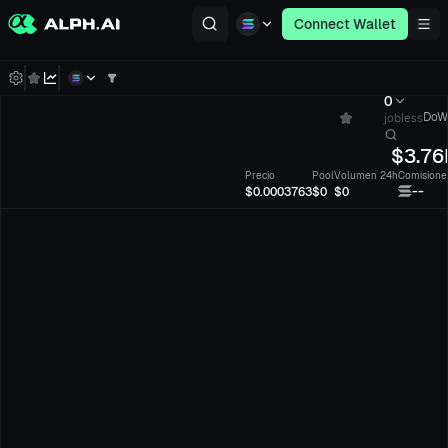
Connect Wallet
0
jobless
DoW
$
3.76
Precio
Pool
Volumen 24h
Comisione
--
$0.0003763
$0
$0