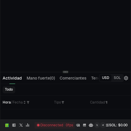
Actividad
Mano fuerte(0)
Comerciantes
Tenedores(0)
Segu
USD
SOL
Todo
Hora
/
Fecha
Tipo
Cantidad
C
Disconnected
0
fps
SOL
: $
0.00