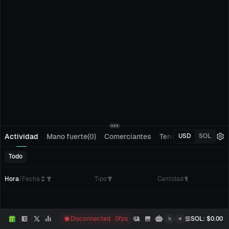
Actividad
Mano fuerte(0)
Comerciantes
Tenedores(0)
Segu
USD
SOL
Todo
Hora
/
Fecha
Tipo
Cantidad
C
Disconnected
0
fps
SOL
: $
0.00