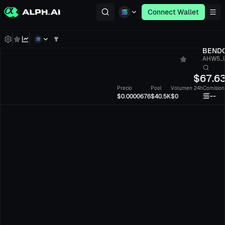
Connect Wallet
BEND
AHW5..
$
67.6
Precio
Pool
Volumen 24h
Comision
--
$0.0000676
$40.5K
$0