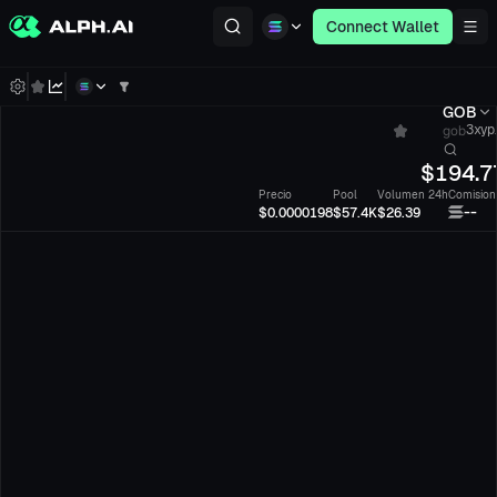
Connect Wallet
GOB
gob
3xyp.
$
194.7
Precio
Pool
Volumen 24h
Comision
--
$0.0000198
$57.4K
$26.39