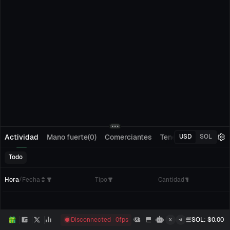
Actividad
Mano fuerte(0)
Comerciantes
Tenedores(0)
Segu
USD
SOL
Todo
Hora
/
Fecha
Tipo
Cantidad
C
Disconnected
0
fps
SOL
: $
0.00