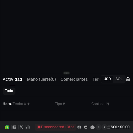
Actividad
Mano fuerte(0)
Comerciantes
Tenedores(0)
Segu
USD
SOL
Todo
Hora
/
Fecha
Tipo
Cantidad
C
Disconnected
0
fps
SOL
: $
0.00