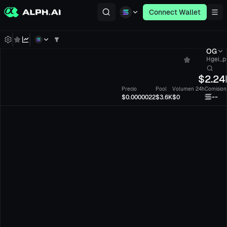
Connect Wallet
OG
Hgei...
$
2.24
Precio
Pool
Volumen 24h
Comision
--
$0.0000022
$3.6K
$0