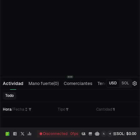
Actividad
Mano fuerte(0)
Comerciantes
Tenedores(0)
Segu
USD
SOL
Todo
Hora
/
Fecha
Tipo
Cantidad
C
Disconnected
0
fps
SOL
: $
0.00