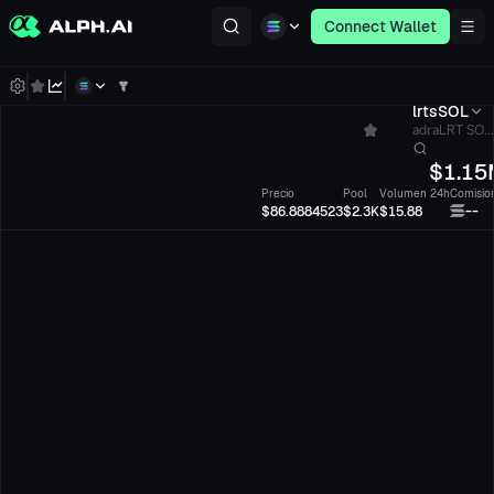
Connect Wallet
lrtsSOL
adraLRT SO...
$
1.15
Precio
Pool
Volumen 24h
Comisio
--
$86.8884523
$2.3K
$15.88