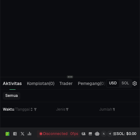
Aktivitas
Komplotan(0)
Trader
Pemegang(0)
Pelacakan(0)
USD
SOL
Semua
Waktu
/
Tanggal
Jenis
Jumlah
Disconnected
0
fps
SOL
: $
0.00