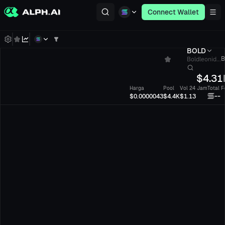
Connect Wallet
BOLD
Boldleonid...
B
$
4.31
Harga
Pool
Vol 24 Jam
Total F
--
$0.0000043
$4.4K
$1.13