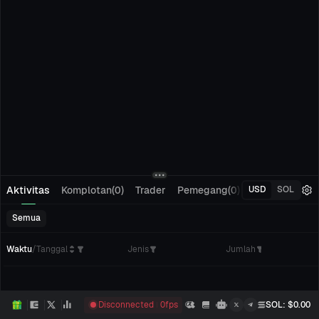
Aktivitas
Komplotan(0)
Trader
Pemegang(0)
Pelacakan(0)
USD
SOL
Semua
Waktu
/
Tanggal
Jenis
Jumlah
Disconnected
0
fps
SOL
: $
0.00