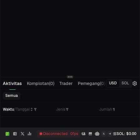
Aktivitas
Komplotan(0)
Trader
Pemegang(0)
Pelacakan(0)
USD
SOL
Semua
Waktu
/
Tanggal
Jenis
Jumlah
Disconnected
0
fps
SOL
: $
0.00