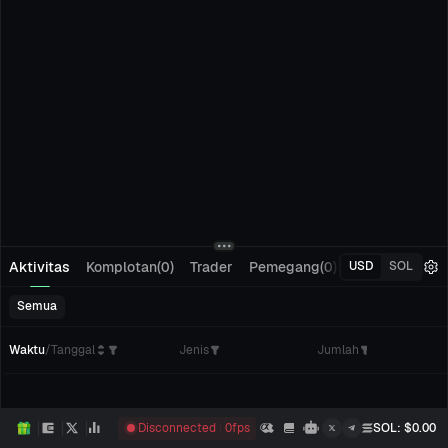
Aktivitas
Komplotan(0)
Trader
Pemegang(0)
Pelacakan(0)
USD
SOL
Semua
Waktu
/
Tanggal
Jenis
Jumlah
Disconnected
0
fps
SOL
: $
0.00