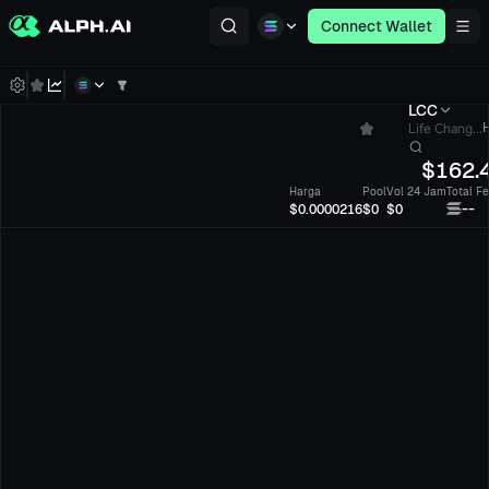
Connect Wallet
LCC
Life Chang...
H
$
162.
Harga
Pool
Vol 24 Jam
Total F
--
$0.0000216
$0
$0