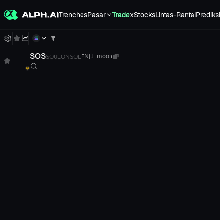
Trenches
Pasar
Trade
xStocks
Lintas-Rantai
Prediksi
SOS
SOULONSOL
FNj1...moon