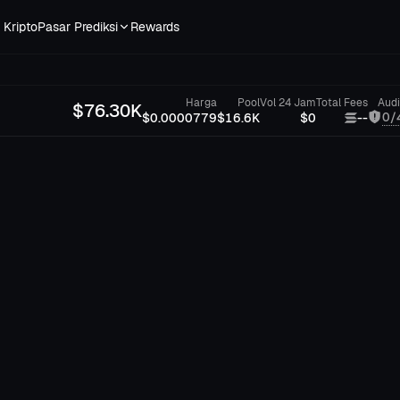
 Kripto
Pasar Prediksi
Rewards
Harga
Pool
Vol 24 Jam
Total Fees
Audi
$
76.30K
0/
$0.0000779
$16.6K
$0
--