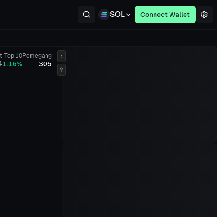
SOL
Connect Wallet
t
Top 10
Pemegang
4
1.16%
305