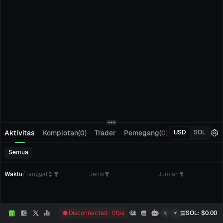
Aktivitas
Komplotan(0)
Trader
Pemegang(0)
Pelacakan(0)
USD
SOL
Semua
Waktu
/
Tanggal
Jenis
Jumlah
Disconnected
0
fps
SOL
: $
0.00