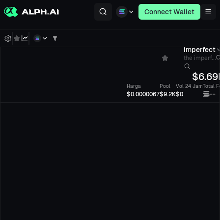
Connect Wallet
imperfect
the imperf...
C
$
6.69
Harga
Pool
Vol 24 Jam
Total F
--
$0.0000067
$9.2K
$0