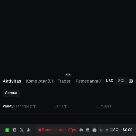
Aktivitas
Komplotan(0)
Trader
Pemegang(0)
Pelacakan(0)
USD
SOL
Semua
Waktu
/
Tanggal
Jenis
Jumlah
Disconnected
0
fps
SOL
: $
0.00