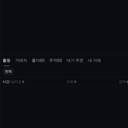
활동
거래자
홀더(0)
추적(0)
대기 주문
내 거래
전체
시간
/
날짜
유형
금액