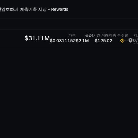
인
암호화폐 예측
예측 시장
Rewards
가격
풀
24시간 거래액
총 수수료
감
$
31.11M
0
$0.0311152
$2.1M
$125.02
--