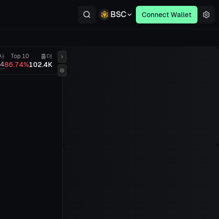
BSC
Connect Wallet
사
Top 10
홀더
/4
86.74%
102.4K