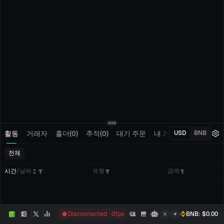
활동
거래자
홀더(0)
추적(0)
대기 주문
내 거래
USD
BNB
전체
시간
/
날짜
유형
금액
Disconnected
0
fps
BNB
: $
0.00