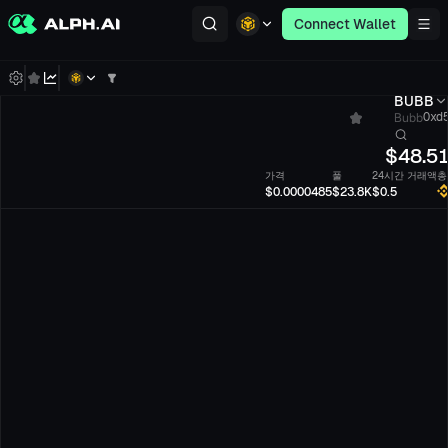
Connect Wallet
BUBB
Bubb
0xd5
$
48.5
가격
풀
24시간 거래액
총
$0.0000485
$23.8K
$0.5