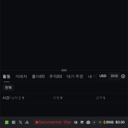
활동
거래자
홀더(0)
추적(0)
대기 주문
내 거래
USD
BNB
전체
시간
/
날짜
유형
금액
Disconnected
0
fps
BNB
: $
0.00