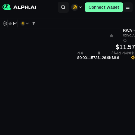
Connect Wallet
RWA
0x9c...
$
11.5
가격
풀
24시간 거래액
총
$0.0011572
$126.9K
$8.6