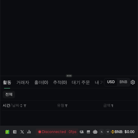
활동
거래자
홀더(0)
추적(0)
대기 주문
내 거래
USD
BNB
전체
시간
/
날짜
유형
금액
Disconnected
0
fps
BNB
: $
0.00