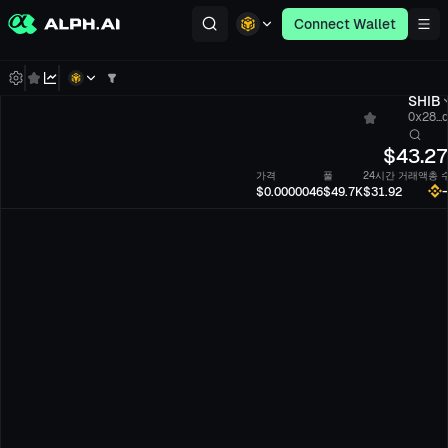
Connect Wallet
SHIB
0x28...
$
43.2
가격
풀
24시간 거래액
총 
-
$0.0000046
$49.7K
$31.92