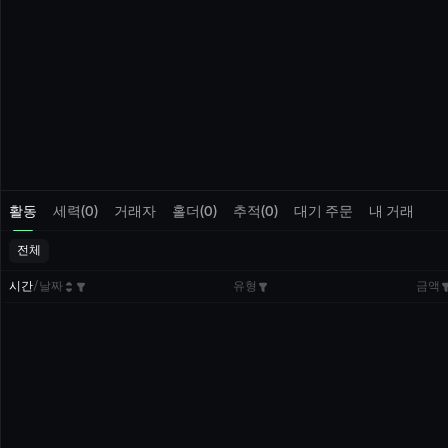
활동
세력(0)
거래자
홀더(0)
추적(0)
대기 주문
내 거래
전체
시간
/
날짜
유형
금액