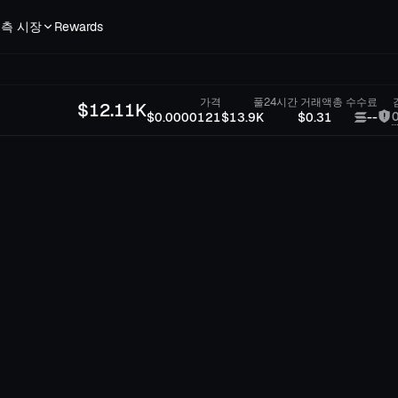
측 시장
Rewards
가격
풀
24시간 거래액
총 수수료
$
12.11K
$0.0000121
$13.9K
$0.31
--