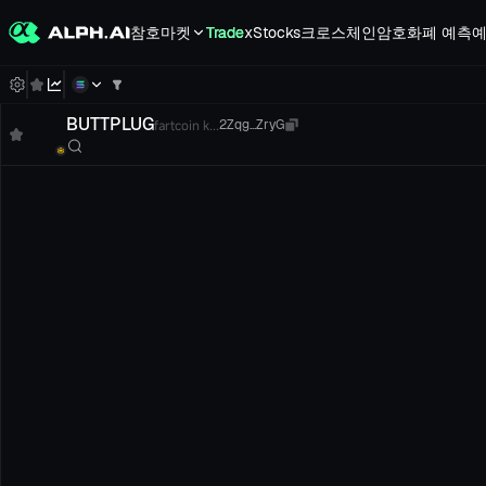
참호
마켓
Trade
xStocks
크로스체인
암호화폐 예측
예
BUTTPLUG
fartcoin k...
2Zqg...ZryG