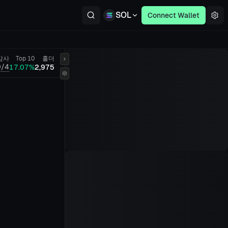
SOL
Connect Wallet
감사
Top 10
홀더
0/4
17.07%
2,975