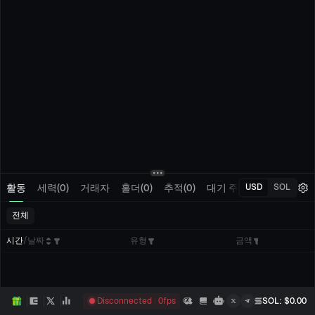
활동
세력(0)
거래자
홀더(0)
추적(0)
대기 주문
내 거래
USD
SOL
전체
시간
/
날짜
유형
금액
Disconnected
0
fps
SOL
: $
0.00