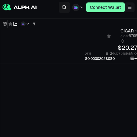
Connect Wallet
CIGAR
cigar
8795
$
20.2
가격
풀
24시간 거래액
총 
-
$0.0000202
$0
$0