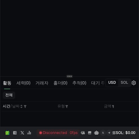
활동
세력(0)
거래자
홀더(0)
추적(0)
대기 주문
내 거래
USD
SOL
전체
시간
/
날짜
유형
금액
Disconnected
0
fps
SOL
: $
0.00