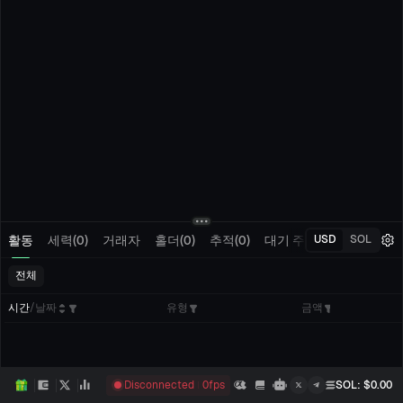
활동
세력(0)
거래자
홀더(0)
추적(0)
대기 주문
내 거래
USD
SOL
전체
시간
/
날짜
유형
금액
Disconnected
0
fps
SOL
: $
0.00