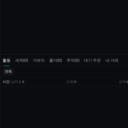
활동
세력(0)
거래자
홀더(0)
추적(0)
대기 주문
내 거래
전체
시간
/
날짜
유형
금액