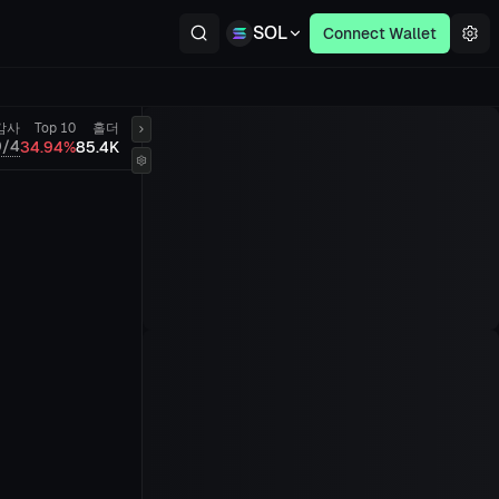
SOL
Connect Wallet
감사
Top 10
홀더
0/4
34.94%
85.4K