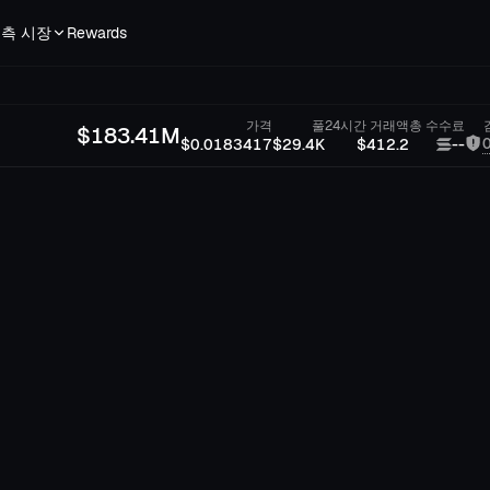
측 시장
Rewards
가격
풀
24시간 거래액
총 수수료
$
183.41M
$0.0183417
$29.4K
$412.2
--