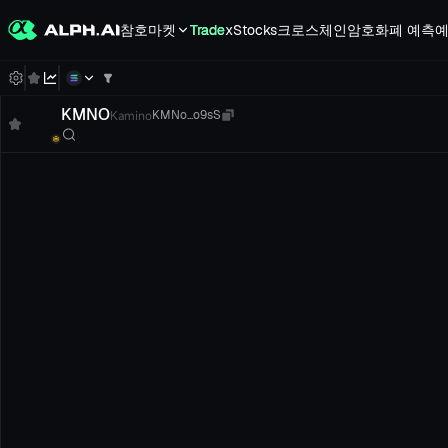
참호
마켓
Trade
xStocks
크로스체인
암호화폐 예측
예
KMNO
Kamino
KMNo...o9sS