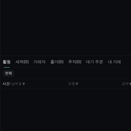
활동
세력(0)
거래자
홀더(0)
추적(0)
대기 주문
내 거래
전체
시간
/
날짜
유형
금액