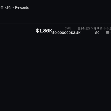
측 시장
Rewards
가격
풀
24시간 거래액
총 수수
$
1.86K
$0.000002
$3.4K
$0
-