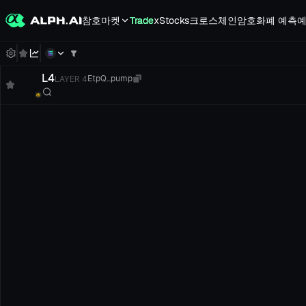
참호
마켓
Trade
xStocks
크로스체인
암호화폐 예측
예
L4
LAYER 4
EtpQ...pump