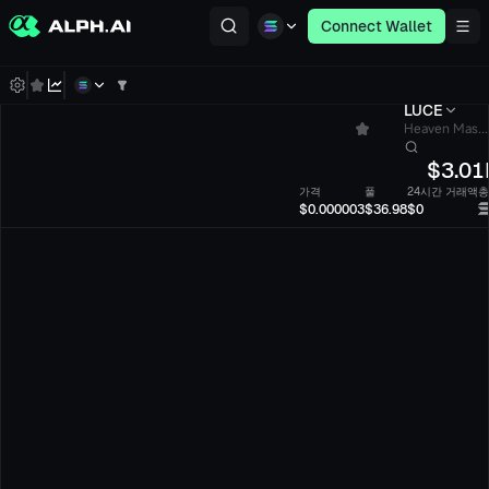
Connect Wallet
LUCE
Heaven Mas...
$
3.01
가격
풀
24시간 거래액
총
$0.000003
$36.98
$0