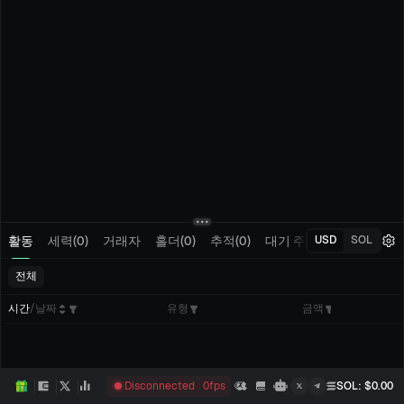
활동
세력(0)
거래자
홀더(0)
추적(0)
대기 주문
내 거래
USD
SOL
전체
시간
/
날짜
유형
금액
Disconnected
0
fps
SOL
: $
0.00