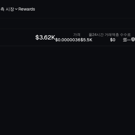
측 시장
Rewards
가격
풀
24시간 거래액
총 수수료
$
3.62K
$0.0000036
$5.5K
$0
--