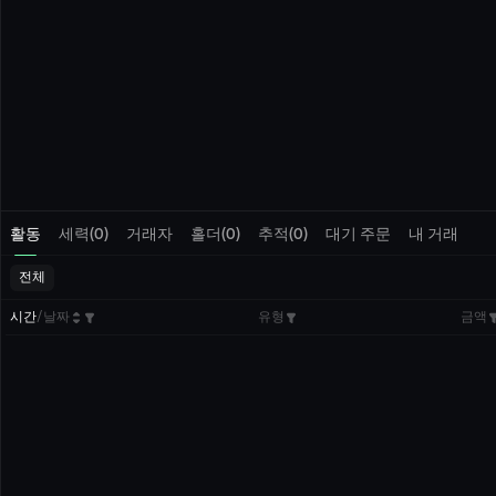
활동
세력(0)
거래자
홀더(0)
추적(0)
대기 주문
내 거래
전체
시간
/
날짜
유형
금액