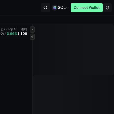
SOL
Connect Wallet
감사
Top 10
홀더
0/4
0.66%
1,109