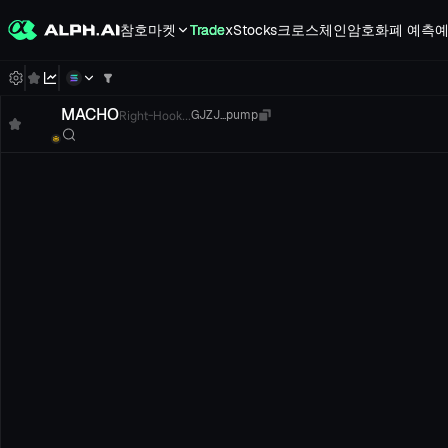
참호
마켓
Trade
xStocks
크로스체인
암호화폐 예측
예
MACHO
Right-Hook...
GJZJ...pump