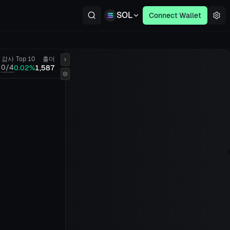
SOL
Connect Wallet
감사
Top 10
홀더
0/4
0.02%
1,587