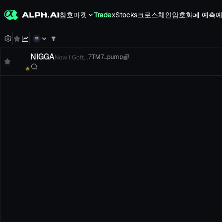
참호
마켓
Trade
xStocks
크로스체인
암호화폐 예측
예
NIGGA
Now I Gott...
7TM7...pump