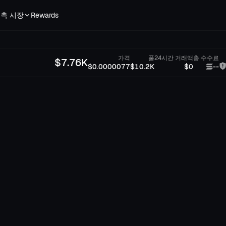
측 시장
Rewards
가격
풀
24시간 거래액
총 수수료
$
7.76K
$0.0000077
$10.2K
$0
--