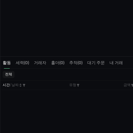
활동
세력(0)
거래자
홀더(0)
추적(0)
대기 주문
내 거래
전체
시간
/
날짜
유형
금액