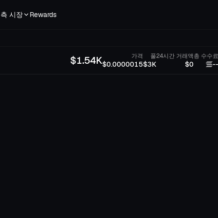
측 시장
Rewards
가격
풀
24시간 거래액
총 수수
$
1.54K
$0.0000015
$3K
$0
-