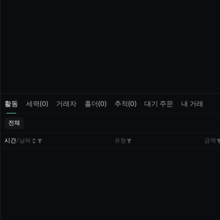
활동
세력(0)
거래자
홀더(0)
추적(0)
대기 주문
내 거래
전체
시간
/
날짜
유형
금액