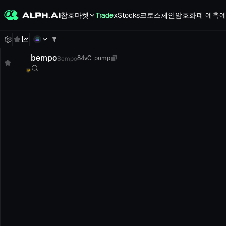
참호
마켓
Trade
xStocks
크로스체인
암호화폐 예측
예
bempo
Bempo
84vC...pump