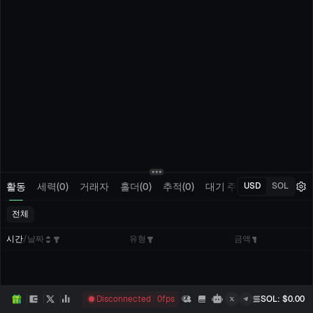
활동
세력(0)
거래자
홀더(0)
추적(0)
대기 주문
내 거래
USD
SOL
전체
시간
/
날짜
유형
금액
Disconnected
0
fps
SOL
: $
0.00