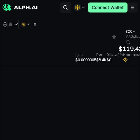
Connect Wallet
CS
CS
0xf5.
$
119.4
Цена
Пул
Объем 24ч
Итого ком
--
$0.0000005
$8.4K
$0