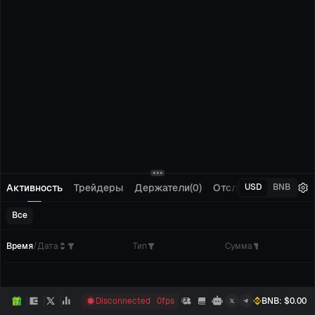
Активность
Трейдеры
Держатели(0)
Отслеживание(0)
О
USD
BNB
Все
Время
/
Дата
Тип
Сумма
Кол
Disconnected
0
fps
BNB
: $
0.00