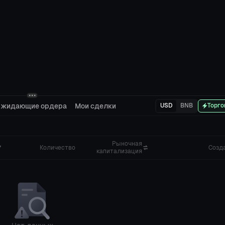
жидающие ордера
Мои сделки
USD
BNB
Торго
Рыночная
Количество
Созд
капитализация