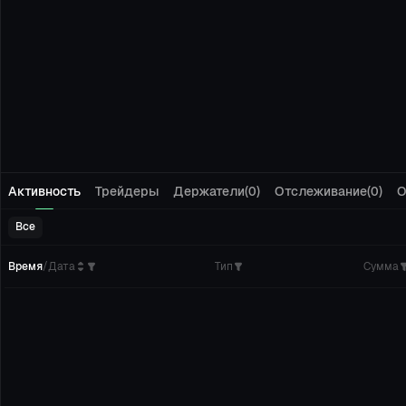
Активность
Трейдеры
Держатели(0)
Отслеживание(0)
О
Все
Время
/
Дата
Тип
Сумма