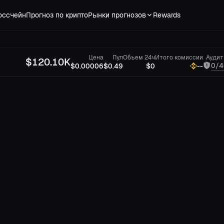
оссчейн
Прогноз по крипто
Рынки прогнозов
Rewards
Цена
Пул
Объем 24ч
Итого комиссии
Аудит
$
120.10K
0/4
$0.00006
$0.49
$0
--