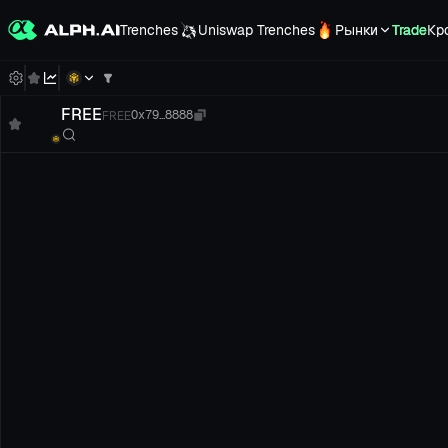
Trenches
Uniswap Trenches
Рынки
Trade
Кр
FREE
FREE
0x79...8888