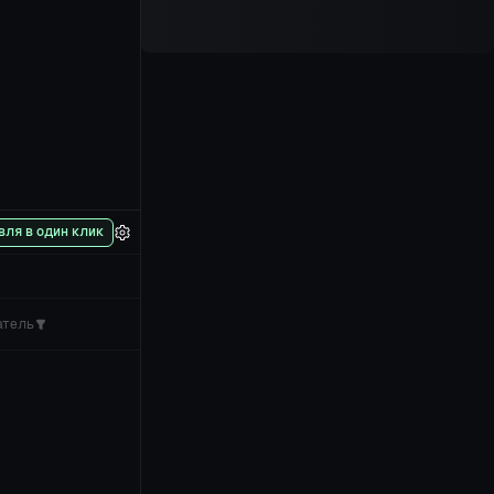
вля в один клик
атель