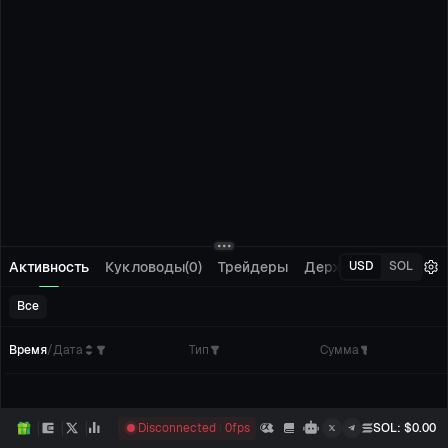
Активность
Кукловоды(0)
Трейдеры
Держатели(0)
Отсл
USD
SOL
Все
Время
/
Дата
Тип
Сумма
Кол
Disconnected
0
fps
SOL
: $
0.00