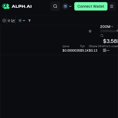
Connect Wallet
200M
200Million
4
$
3.58
Цена
Пул
Объем 24ч
Итого коми
--
$0.0000035
$5.1K
$0.13