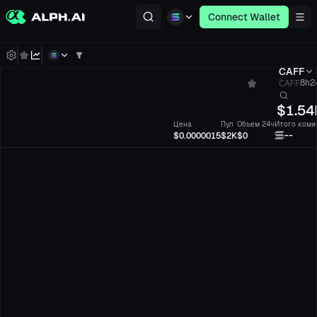
Connect Wallet
CAFF
CAFF
8h24
$
1.54
Цена
Пул
Объем 24ч
Итого коми
--
$0.0000015
$2K
$0