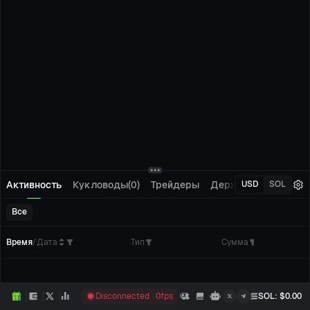
Активность
Кукловоды(0)
Трейдеры
Держатели(0)
Отсл
USD
SOL
Все
Время
/
Дата
Тип
Сумма
Кол
Disconnected
0
fps
SOL
: $
0.00