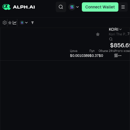
Connect Wallet
KORI
Kori The P...
7
$
856.6
Цена
Пул
Объем 24ч
Итого ком
--
$0.0010389
$0.37
$0