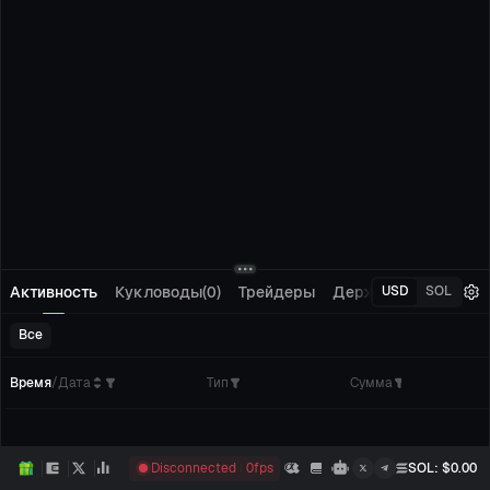
Активность
Кукловоды(0)
Трейдеры
Держатели(0)
Отсл
USD
SOL
Все
Время
/
Дата
Тип
Сумма
Кол
Disconnected
0
fps
SOL
: $
0.00