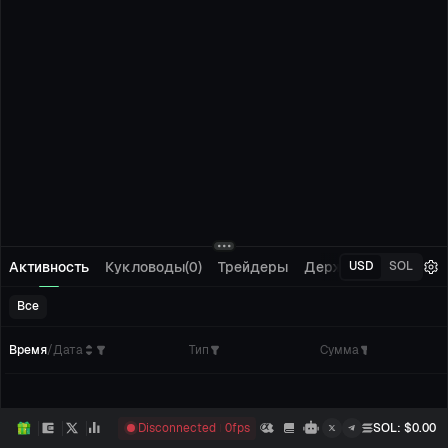
Активность
Кукловоды(0)
Трейдеры
Держатели(0)
Отсл
USD
SOL
Все
Время
/
Дата
Тип
Сумма
Кол
Disconnected
0
fps
SOL
: $
0.00