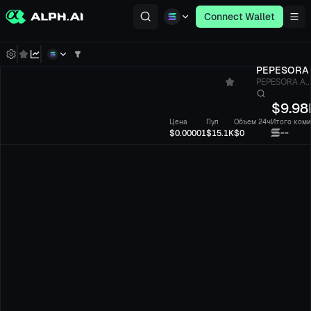
Connect Wallet
PEPESORA
PEPESORA A..
$
9.98
Цена
Пул
Объем 24ч
Итого коми
--
$0.00001
$15.1K
$0