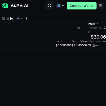
Connect Wallet
Pnut
Peanut the...
2
$
39.0
Цена
Пул
Объем 24ч
Итого ком
--
$0.0390756
$2.4M
$880.85