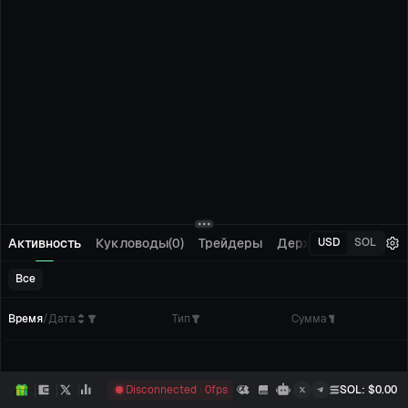
Активность
Кукловоды(0)
Трейдеры
Держатели(0)
Отсл
USD
SOL
Все
Время
/
Дата
Тип
Сумма
Кол
Disconnected
0
fps
SOL
: $
0.00