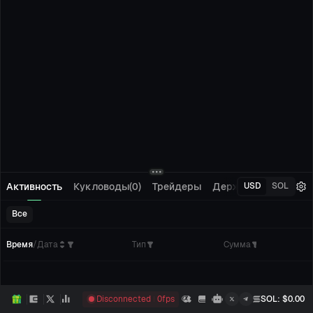
Активность
Кукловоды(0)
Трейдеры
Держатели(0)
Отсл
USD
SOL
Все
Время
/
Дата
Тип
Сумма
Кол
Disconnected
0
fps
SOL
: $
0.00