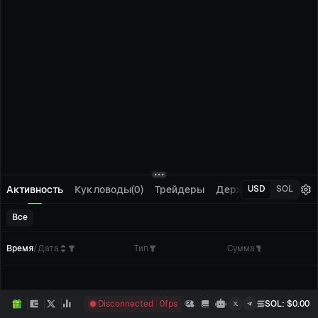
Активность
Кукловоды(0)
Трейдеры
Держатели(0)
Отсл
USD
SOL
Все
Время
/
Дата
Тип
Сумма
Кол
Disconnected
0
fps
SOL
: $
0.00