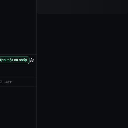
dịch một cú nhấp
ời tạo