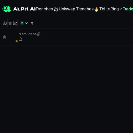
Trenches
Uniswap Trenches
Thị trường
Trad
7rsm...daos