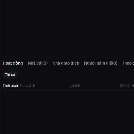
Hoạt động
Nhà cái(0)
Nhà giao dịch
Người nắm giữ(0)
Theo d
Tất cả
Thời gian
/
Ngày
Loại
Số tiền