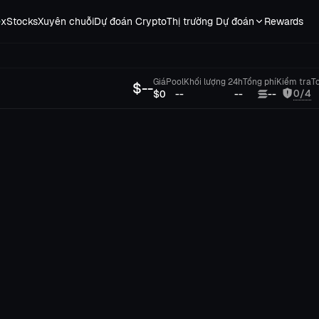
e
xStocks
Xuyên chuỗi
Dự đoán Crypto
Thị trường Dự đoán
Rewards
Giá
Pool
Khối lượng 24h
Tổng phí
Kiểm tra
T
$
--
0/4
$0
--
--
--