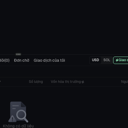
õi(0)
Đơn chờ
Giao dịch của tôi
USD
SOL
Giao 
Số lượng
Vốn hóa thị trường
Ngư
Không có dữ liệu