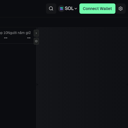
SOL
Connect Wallet
op 10
Người nắm giữ
--
--