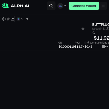
Connect Wallet
BUTTPLU
fartcoin k...
2
$
11.9
Giá
Pool
Khối lượng 24h
Tổng p
--
$0.0000119
$13.7K
$0.48