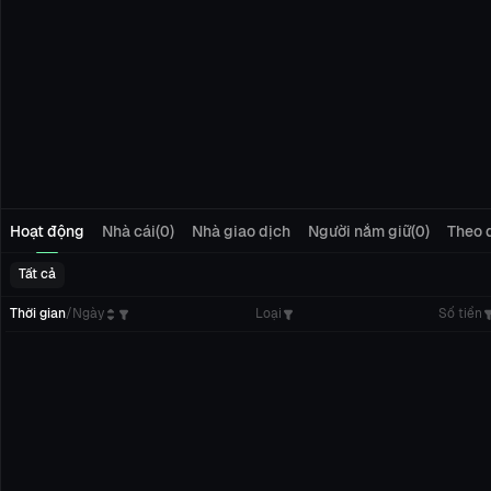
Hoạt động
Nhà cái(0)
Nhà giao dịch
Người nắm giữ(0)
Theo d
Tất cả
Thời gian
/
Ngày
Loại
Số tiền