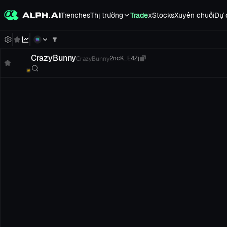
Trenches
Thị trường
Trade
xStocks
Xuyên chuỗi
Dự 
CrazyBunny
CrazyBunny
2ncK...E4Zj