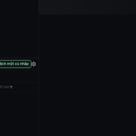
dịch một cú nhấp
ời tạo