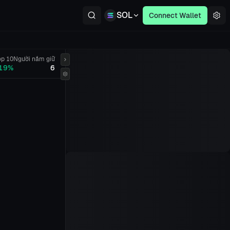
SOL
Connect Wallet
op 10
Người nắm giữ
.19%
6