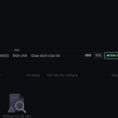
õi(0)
Đơn chờ
Giao dịch của tôi
USD
SOL
Giao 
Số lượng
Vốn hóa thị trường
Ngư
Không có dữ liệu