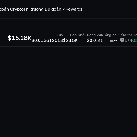
đoán Crypto
Thị trường Dự đoán
Rewards
Giá
Pool
Khối lượng 24h
Tổng phí
Kiểm tra
T
$
15.18K
0/4
$0.0₁₀3612018
$23.5K
$0.0₂21
--
0