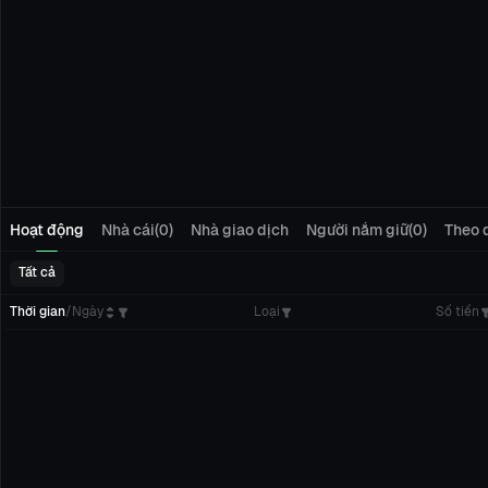
Hoạt động
Nhà cái(0)
Nhà giao dịch
Người nắm giữ(0)
Theo d
Tất cả
Thời gian
/
Ngày
Loại
Số tiền