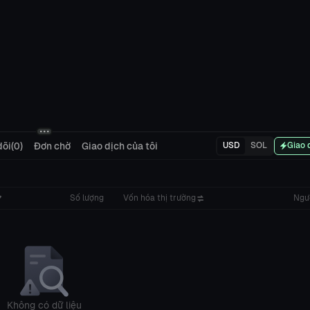
õi(0)
Đơn chờ
Giao dịch của tôi
USD
SOL
Giao 
Số lượng
Vốn hóa thị trường
Ngư
Không có dữ liệu