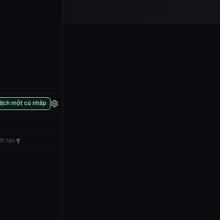
dịch một cú nhấp
ời tạo