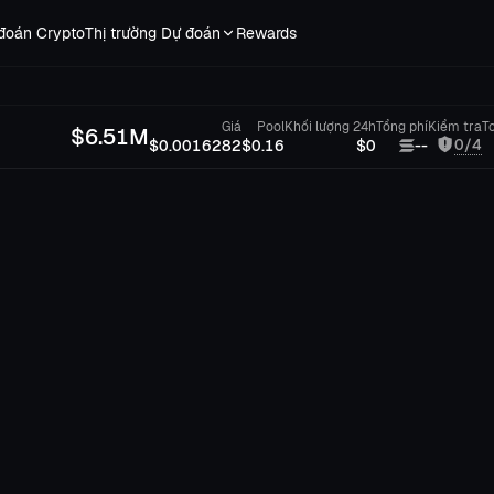
đoán Crypto
Thị trường Dự đoán
Rewards
Giá
Pool
Khối lượng 24h
Tổng phí
Kiểm tra
T
$
6.51M
0/4
$0.0016282
$0.16
$0
--