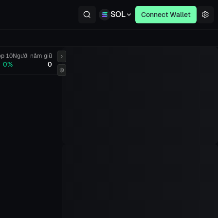
SOL
Connect Wallet
op 10
Người nắm giữ
0%
0