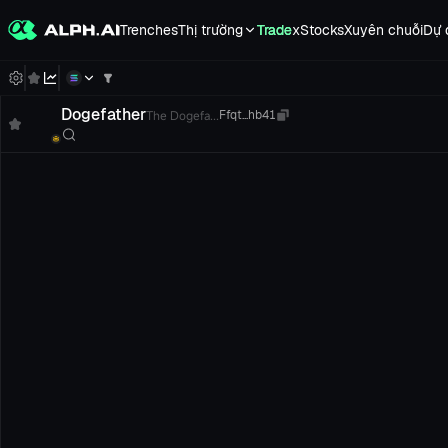
Trenches
Thị trường
Trade
xStocks
Xuyên chuỗi
Dự 
Dogefather
The Dogefa...
Ffqt...hb41