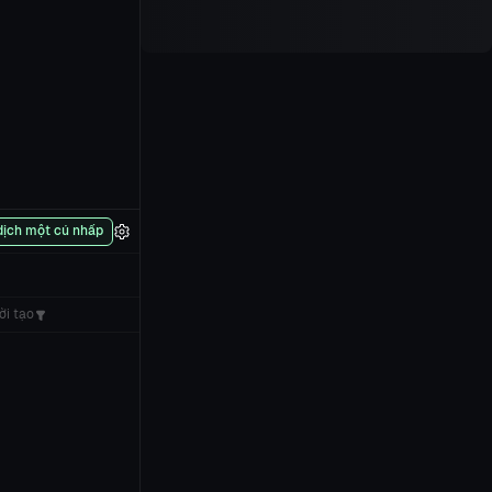
dịch một cú nhấp
ời tạo