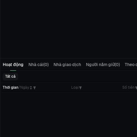
Hoạt động
Nhà cái(0)
Nhà giao dịch
Người nắm giữ(0)
Theo d
Tất cả
Thời gian
/
Ngày
Loại
Số tiền