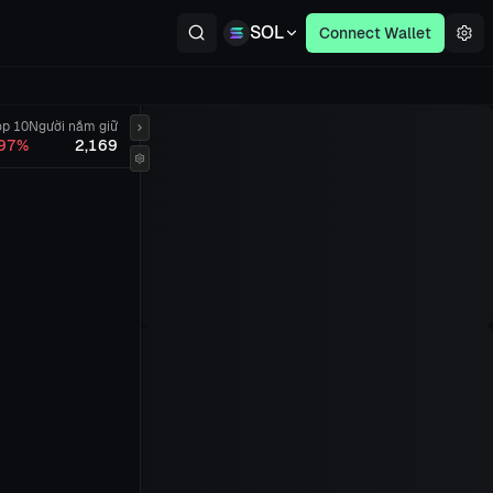
SOL
Connect Wallet
op 10
Người nắm giữ
.97%
2,169