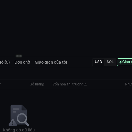
õi(0)
Đơn chờ
Giao dịch của tôi
USD
SOL
Giao 
Số lượng
Vốn hóa thị trường
Ngư
Không có dữ liệu