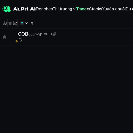
Trenches
Thị trường
Trade
xStocks
Xuyên chuỗi
Dự 
GOB
gob
3xyp...8FTX