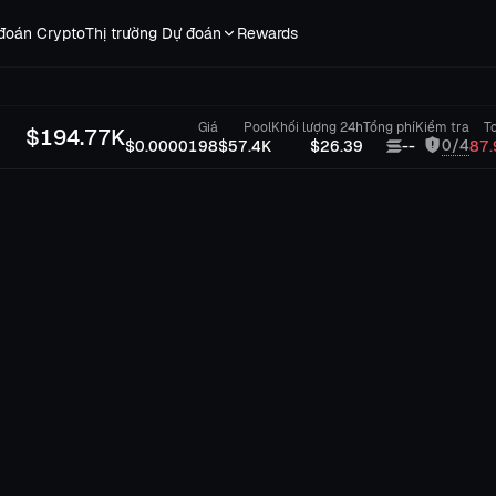
đoán Crypto
Thị trường Dự đoán
Rewards
Giá
Pool
Khối lượng 24h
Tổng phí
Kiểm tra
T
$
194.77K
0/4
$0.0000198
$57.4K
$26.39
--
87