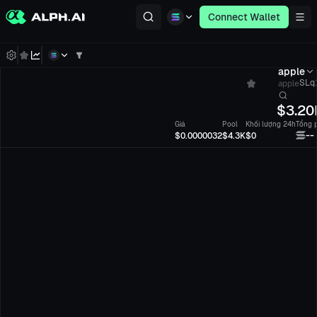
Connect Wallet
apple
apple
SLq1
$
3.20
Giá
Pool
Khối lượng 24h
Tổng p
--
$0.0000032
$4.3K
$0