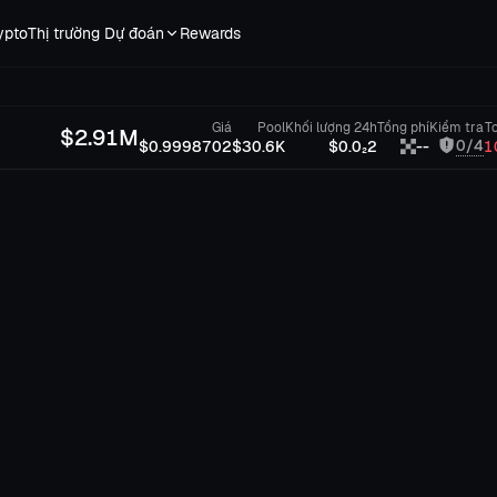
ypto
Thị trường Dự đoán
Rewards
Giá
Pool
Khối lượng 24h
Tổng phí
Kiểm tra
T
$
2.91M
0/4
$0.9998702
$30.6K
$0.0₂2
--
1