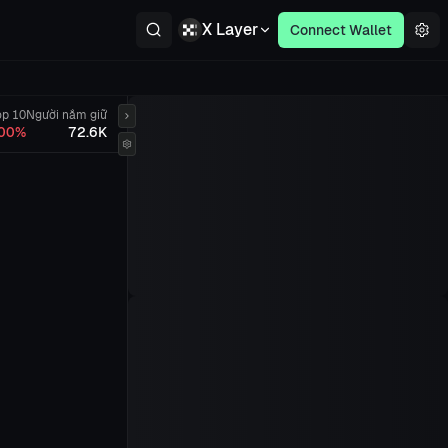
X Layer
Connect Wallet
op 10
Người nắm giữ
00%
72.6K