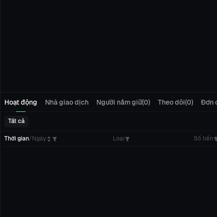
Hoạt động
Nhà giao dịch
Người nắm giữ(0)
Theo dõi(0)
Đơn 
Tất cả
Thời gian
/
Ngày
Loại
Số tiền