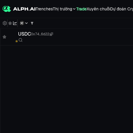
Trenches
Thị trường
Trade
Xuyên chuỗi
Dự đoán Cr
USDC
0x74...6d22