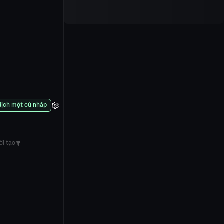
dịch một cú nhấp
ời tạo