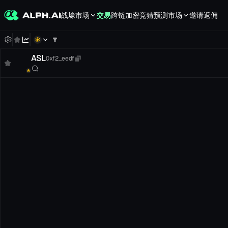
战壕
市场
交易
跨链
加密竞猜
预测市场
邀请返佣
ASL
0xf2...eedf