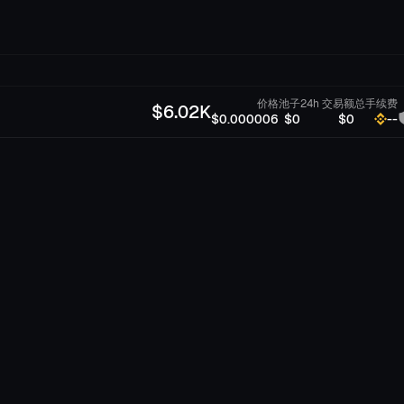
价格
池子
24h 交易额
总手续费
$
6.02K
$0.000006
$0
$0
--