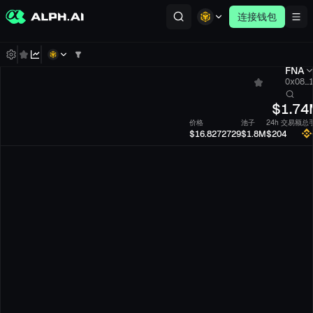
连接钱包
FNA
0x08...
$
1.74
价格
池子
24h 交易额
总
$16.8272729
$1.8M
$204