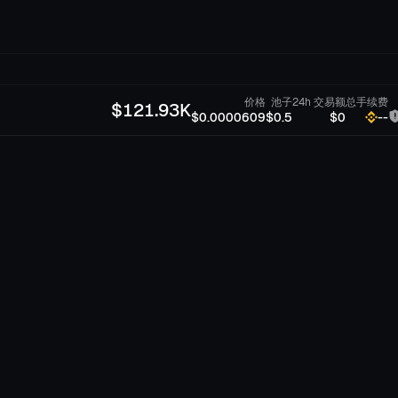
价格
池子
24h 交易额
总手续费
$
121.93K
$0.0000609
$0.5
$0
--