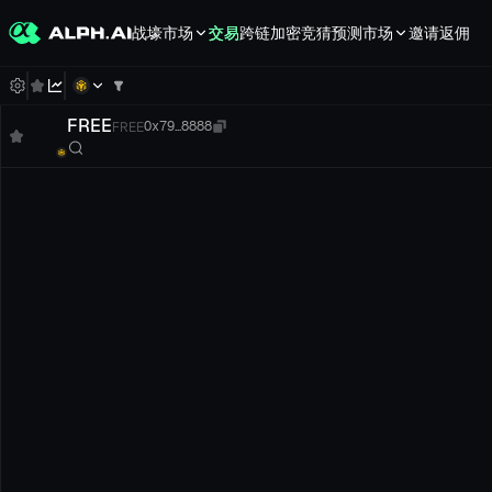
战壕
市场
交易
跨链
加密竞猜
预测市场
邀请返佣
FREE
FREE
0x79...8888