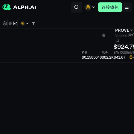
连接钱包
PROVE
Succinct
0x7
$
924.7
价格
池子
24h 交易额
总
$0.1585048
$82.2K
$41.67